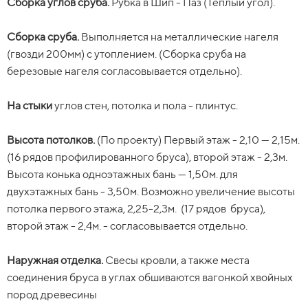
Сборка углов сруба.
доски размером 40x150 мм, естественной влажности на
Сборка сруба.
Выполняется на металлические нагеля
Рубка в Шип - Паз (Тёплый угол).
ребро. Шаг установки 590 мм. Утепляется утеплителем
(гвозди 200мм) с утоплением. (Сборка сруба на
Сборка сруба.
рулонного типа и монтируется пароизоляция.
березовые нагеля согласовывается отдельно).
Выполняется на металлические нагеля
(гвозди 200мм) с утоплением. (Сборка сруба на
березовые нагеля согласовывается отдельно).
Мансардный этаж / 2 этаж
Высота потолков.
(По проекту) Первый этаж - 2,25-2,3м.
(По проекту) – жилой (при
наличие). Собирается каркас из обрезной доски
(17 рядов профилированного бруса), второй этаж - 2,3м.
На стыки
40х100мм., камерной сушки. Шаг установки 590 мм. С
Высота конька — 1,50м. или выше (по проекту).
углов стен, потолка и пола - плинтус.
внутренней стороны закладывается утеплитель плитного
Высота потолков.
типа, монтируется пароизоляция и зашивается
Утеплитель.
Отсутствует.
(По проекту) Первый этаж - 2,10 — 2,15м.
(16 рядов профилированного бруса), второй этаж - 2,3м.
отделочным материалом.
Высота конька одноэтажных бань — 1,50м. для
Окна.
Отсутствуют.
двухэтажных бань - 3,50м. Возможно увеличение высоты
На стыки
углов стен, потолка и пола - плинтус.
потолка первого этажа, 2,25-2,3м. (17 рядов бруса),
Двери.
Отсутствуют.
второй этаж - 2,4м. - согласовывается отдельно.
Высота потолков.
(По проекту) Высота 1 этажа: 2,3 м.
Высота 2 этажа: 2,3 м. (высота 2,4 м. согласовывается
Крыша.
(По проекту) Подстропильные балки из обрезной
Наружная отделка.
отдельно). Высота конька — 1,50м. или по проекту.
доски 40х150мм (для бань с мансардным этажом) с шагом
Свесы кровли, а также места
соединения бруса в углах обшиваются вагонкой хвойных
0,9-1м. Стропильная система из обрезной доски
пород древесины
Наружная отделка.
40х100мм с шагом 1 м, обрешетка крыши (не сплошная с
Свесы кровли, а также места