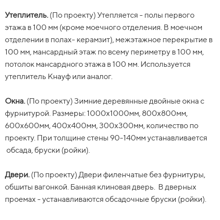
соединения в углах обшиваются вагонкой хвойных пород
шагом 350-400мм, крепится к стропильной системе на
Утеплитель.
древесины.
гвоздь через подкровельную мембану Наноизол А) из
(По проекту)
Утепляется - полы первого
этажа в 100 мм (кроме моечного отделения. В моечном
обрезной доски второго сорта 20-22мм.
отделении в полах- керамзит), межэтажное перекрытие в
Утеплитель.
(По проекту) Утепляется - полы первого
100 мм, мансардный этаж по всему периметру в 100 мм,
этажа в 100 мм (кроме моечного отделения. В моечном
Кровля
Ондулин цвет красный, коричневый, зеленый (на
потолок мансардного этажа в 100 мм. Используется
отделении в полах- керамзит), межэтажное перекрытие в
выбор). Возможен профнастил или металлочерепица.
утеплитель Кнауф или аналог.
100 мм, мансардный этаж по всему периметру в 100 мм,
Фронтоны, свесы, карнизы, углы подшиты вагонкой
потолок мансардного этажа в 100 мм. Используется
камерной сушки, толщиной 12,5/14/16мм, ширина
Окна.
утеплитель Кнауф или аналог.
карнизов 0.3-0.4м.
(По проекту) Зимние деревянные двойные окна с
фурнитурой. Размеры: 1000х1000мм, 800х800мм,
600х600мм, 400х400мм, 300х300мм, количество по
Окна.
Лестница.
(По проекту) Зимние деревянные двойные окна с
Отсутствует.
проекту. При толщине стены 90-140мм устанавливается
фурнитурой. Размеры: 1000х1000мм, 800х800мм,
обсада, бруски (ройки).
600х600мм, 400х400мм, 300х300мм, количество по
Доставка
от г. Пестово 500 км включена, далее 150 руб. - 1
проекту.
км.
Двери.
(По проекту) Двери филенчатые без фурнитуры,
обшиты вагонкой. Банная клиновая дверь. В дверных
Двери.
Изменения.
(По проекту) Двери филенчатые без фурнитуры,
Оговариваются индивидуально.
проемах - устанавливаются обсадочные бруски (ройки).
обшиты вагонкой. Банная клиновая дверь.
Для строителей
нет жилья - не беда. Привезем сборную