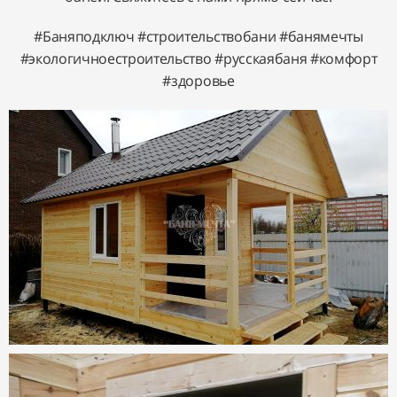
#Баняподключ #строительствобани #банямечты
#экологичноестроительство #русскаябаня #комфорт
#здоровье