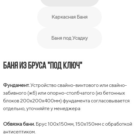
Каркасная Баня
Баня под Усадку
Баня из бруса "Под Ключ"
Каркасная баня "Под Ключ"
Баня под усадку
Фундамент.
Фундамент.
Фундамент.
Устройство свайно-винтового или свайно-
Устройство свайно-винтового или свайно-
Устройство свайно-винтового или свайно-
забивного (жб) или опорно-столбчатого (из бетонных
забивного (жб) или опорно-столбчатого (из бетонных
забивного (жб) или опорно-столбчатого (из бетонных
блоков 200х200х400мм) фундамента согласовывается
блоков 200х200х400мм) фундамента согласовывается
блоков 200х200х400мм) фундамента согласовывается
отдельно, уточняйте у менеджера
отдельно.
отдельно.
Обвязка бани.
Обвязка бани.
Обвязка бани.
Брус 100х150мм, 150х150мм с обработкой
Брус 100х150мм, 150х150мм с обработкой
Брус 100х150мм, 150х150мм с обработкой
антисептиком.
антисептиком.
антисептиком.