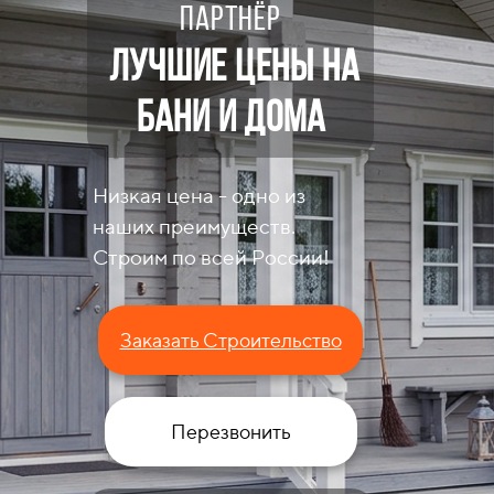
партнёр
Лучшие цены на
бани и дома
Низкая цена - одно из
наших преимуществ.
Строим по всей России!
Заказать Строительство
Перезвонить