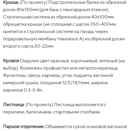
Крыша.
Крыша.
бытовку 2х3 м, за 25 000 р., остается у вас на участке.
(По проекту) Подстропильные балки из обрезной
(По проекту) Подстропильные балки из обрезной
доски 40х150мм (для бань с мансардным этажом).
доски 40х150мм (для бань с мансардным этажом).
Стропильная система из обрезной доски 40х100мм,
Стропильная система из обрезной доски 40х100мм,
Звоните, пишите -
всё подробно
обрешетка крыши (не сплошная с шагом 350-400мм,
обрешетка крыши (не сплошная с шагом 350-400мм,
крепится к стропильной системе на гвоздь через
крепится к стропильной системе на гвоздь через
расскажем
подкровельную мембану Наноизол А) из обрезной доски
подкровельную мембану Наноизол А) из обрезной доски
второго сорта 20-22мм.
второго сорта 20-22мм.
Кровля
Кровля.
Ондулин цвет красный, коричневый, зеленый (на
Ондулин цвет красный, коричневый, зеленый (на
выбор). Возможен профнастил или металлочерепица.
выбор). Возможен профнастил или металлочерепица.
Фронтоны, свесы, карнизы, углы подшиты вагонкой
Фронтоны, свесы, карнизы, углы подшиты вагонкой
камерной сушки, толщиной 12,5/14/16мм, ширина
камерной сушки, толщиной 12,5/14/16мм, ширина
карнизов 0.3-0.4м.
карнизов 0.3-0.4м.
Лестница.
Лестница.
(По проекту) Лестница выполняется с
(По проекту) Лестница выполняется с
перилами, балясинами, стартовыми столбами.
перилами, балясинами, стартовыми столбами.
Парное отделение.
Парное отделение.
Обшивается сухой осиновой вагонкой
Обшивается сухой осиновой вагонкой