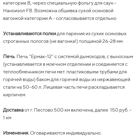
категории В, через специальную фольгу для саун -
категории В, через специальную фольгу для саун -
Наноизол FB. Возможна обшивка сухой осиновой
Наноизол FB. Возможна обшивка сухой осиновой
вагонкой категории А - согласовывается отдельно.
вагонкой категории А - согласовывается отдельно.
Устанавливаются полки для парения из сухих осиновых
Устанавливаются полки
строганных пологов (не вагонка!) толщиной 26-28 мм.
для парения из сухих осиновых
строганных пологов (не вагонка!) толщиной 26-28 мм.
Печь.
Печь "Ермак-12" с системой дымоходов, с выносным
Печь
(устанавливается в моечном отделении и соединяется с
. Печь "Ермак-12" с системой дымоходов, с выносным
(устанавливается в моечном отделении и соединяется с
теплообменником печи мет. пластиковыми трубами для
теплообменником печи мет. пластиковыми трубами для
горячей воды) баком для горячей воды из нержавеющей
горячей воды) баком для горячей воды из нержавеющей
стали на 50-60 л. Лицевая часть печи раскладывается
стали на 50-60 л. Лицевая часть печи раскладывается
кирпичем
кирпичем
Доставка
от г. Пестово 500 км включена, далее 150 руб. - 1
Доставка
км.
от г. Пестово 500 км включена, далее
15
0 руб. -
1 км
Изменения.
Оговариваются индивидуально.
Изменения.
Оговариваются индивидуально.