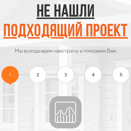
НЕ нашли
Подходящий проект
Мы всегда идем навстречу и поможем Вам
1
2
3
4
5