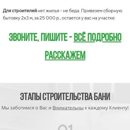
Для строителей
нет жилья - не беда. Привезем сборную
Для строителей
бытовку 2х3 м, за 25 000 р., остается у вас на участке.
нет жилья - не беда. Привезем сборную
бытовку 2х3 м, за 25 000 р., остается у вас на участке.
Звоните, пишите -
всё подробно
Звоните, пишите -
всё подробно
расскажем
расскажем
Этапы Строительства БАНИ
Мы заботимся о Вас и
Внимательны
к каждому Клиенту!