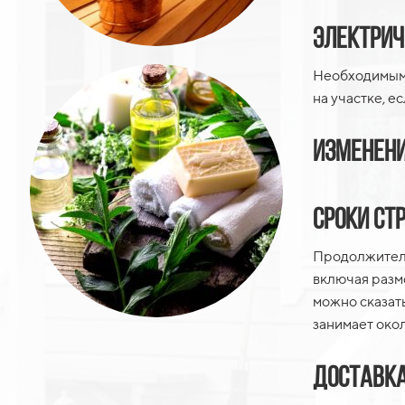
Электрич
Необходимым 
на участке, е
Изменени
Сроки ст
Продолжитель
включая разм
можно сказать
занимает окол
Доставка