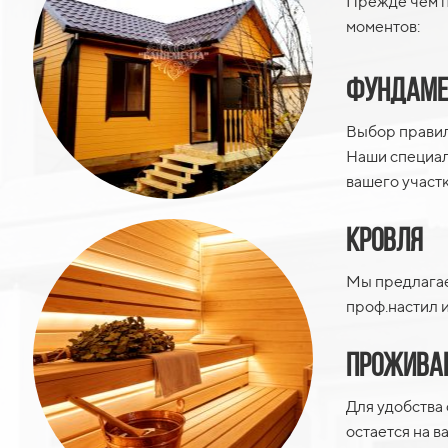
Прежде чем п
моментов:
Фундаме
Выбор правил
Наши специал
вашего участк
Кровля
Мы предлагае
проф.настил и
Прожива
Для удобства 
остается на 