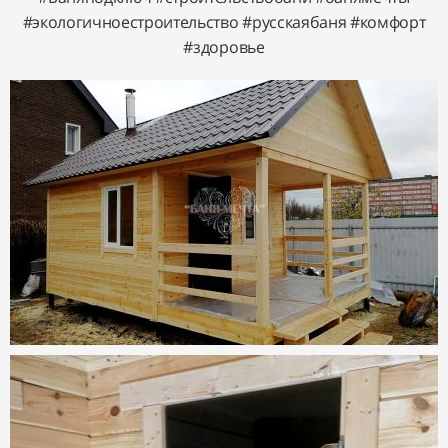
#экологичноестроительство #русскаябаня #комфорт
#здоровье