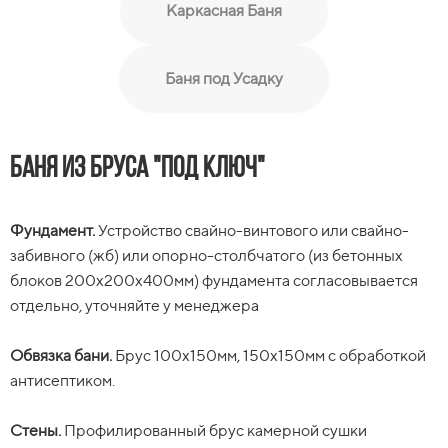
Каркасная Баня
Баня под Усадку
Баня из бруса "Под Ключ"
Каркасная баня "Под Ключ"
Баня под усадку
Фундамент.
Фундамент.
Фундамент.
Устройство свайно-винтового или свайно-
Устройство свайно-винтового или свайно-
Устройство свайно-винтового или свайно-
забивного (жб) или опорно-столбчатого (из бетонных
забивного (жб) или опорно-столбчатого (из бетонных
забивного (жб) или опорно-столбчатого (из бетонных
блоков 200х200х400мм) фундамента согласовывается
блоков 200х200х400мм) фундамента согласовывается
блоков 200х200х400мм) фундамента согласовывается
отдельно, уточняйте у менеджера
отдельно.
отдельно.
Обвязка бани.
Обвязка бани.
Обвязка бани.
Брус 100х150мм, 150х150мм с обработкой
Брус 100х150мм, 150х150мм с обработкой
Брус 100х150мм, 150х150мм с обработкой
антисептиком.
антисептиком.
антисептиком.
Стены.
Стены.
Стены.
Профилированный брус камерной сушки
Каркас стен: стойки, ригеля, диагональные
Профилированный брус камерной сушки