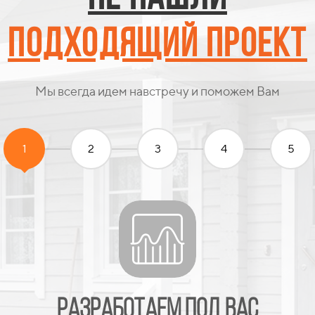
Подходящий проект
Мы всегда идем навстречу и поможем Вам
1
2
3
4
5
Адаптируем ваш
проект бани