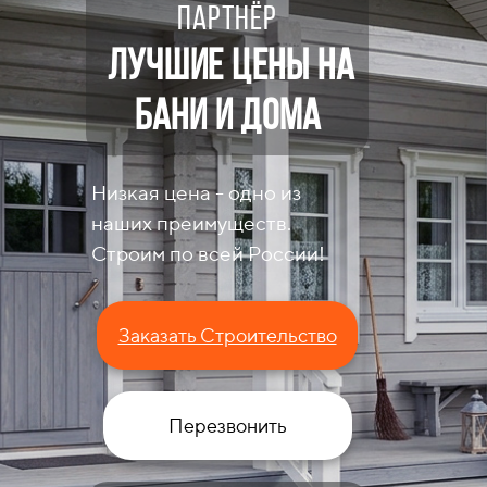
партнёр
Лучшие цены на
бани и дома
Низкая цена - одно из
наших преимуществ.
Строим по всей России!
Заказать Строительство
Перезвонить