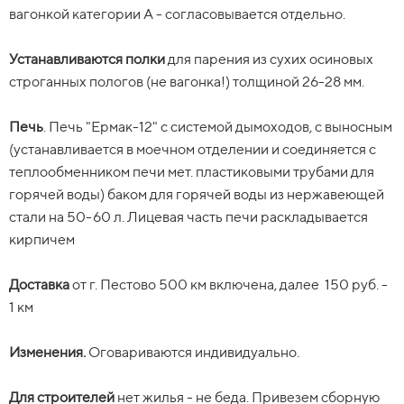
вагонкой категории А - согласовывается отдельно.
вагонкой категории А - согласовывается отдельно.
Устанавливаются полки для парения из сухих осиновых
Устанавливаются полки
строганных пологов (не вагонка!) толщиной 26-28 мм.
для парения из сухих осиновых
строганных пологов (не вагонка!) толщиной 26-28 мм.
Печь.
Печь "Ермак-12" с системой дымоходов, с выносным
Печь
(устанавливается в моечном отделении и соединяется с
. Печь "Ермак-12" с системой дымоходов, с выносным
(устанавливается в моечном отделении и соединяется с
теплообменником печи мет. пластиковыми трубами для
теплообменником печи мет. пластиковыми трубами для
горячей воды) баком для горячей воды из нержавеющей
горячей воды) баком для горячей воды из нержавеющей
стали на 50-60 л. Лицевая часть печи раскладывается
стали на 50-60 л. Лицевая часть печи раскладывается
кирпичем
кирпичем
Доставка
от г. Пестово 500 км включена, далее 150 руб. - 1
Доставка
км.
от г. Пестово 500 км включена, далее
15
0 руб. -
1 км
Изменения.
Оговариваются индивидуально.
Изменения.
Оговариваются индивидуально.
Для строителей
нет жилья - не беда. Привезем сборную
Для строителей
бытовку 2х3 м, за 25 000 р., остается у вас на участке.
нет жилья - не беда. Привезем сборную