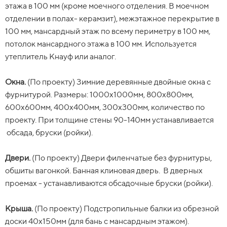
этажа в 100 мм (кроме моечного отделения. В моечном
обрезной доски второго сорта 20-22мм.
отделении в полах- керамзит), межэтажное перекрытие в
Утеплитель.
(По проекту) Утепляется - полы первого
100 мм, мансардный этаж по всему периметру в 100 мм,
этажа в 100 мм (кроме моечного отделения. В моечном
Кровля
Ондулин цвет красный, коричневый, зеленый (на
потолок мансардного этажа в 100 мм. Используется
отделении в полах- керамзит), межэтажное перекрытие в
выбор). Возможен профнастил или металлочерепица.
утеплитель Кнауф или аналог.
100 мм, мансардный этаж по всему периметру в 100 мм,
Фронтоны, свесы, карнизы, углы подшиты вагонкой
потолок мансардного этажа в 100 мм. Используется
камерной сушки, толщиной 12,5/14/16мм, ширина
Окна.
утеплитель Кнауф или аналог.
карнизов 0.3-0.4м.
(По проекту) Зимние деревянные двойные окна с
фурнитурой. Размеры: 1000х1000мм, 800х800мм,
600х600мм, 400х400мм, 300х300мм, количество по
Окна.
Лестница.
(По проекту) Зимние деревянные двойные окна с
Отсутствует.
проекту. При толщине стены 90-140мм устанавливается
фурнитурой. Размеры: 1000х1000мм, 800х800мм,
обсада, бруски (ройки).
600х600мм, 400х400мм, 300х300мм, количество по
Доставка
от г. Пестово 500 км включена, далее 150 руб. - 1
проекту.
км.
Двери.
(По проекту) Двери филенчатые без фурнитуры,
обшиты вагонкой. Банная клиновая дверь. В дверных
Двери.
Изменения.
(По проекту) Двери филенчатые без фурнитуры,
Оговариваются индивидуально.
проемах - устанавливаются обсадочные бруски (ройки).
обшиты вагонкой. Банная клиновая дверь.
Для строителей
нет жилья - не беда. Привезем сборную
Крыша.
Крыша.
бытовку 2х3 м, за 25 000 р., остается у вас на участке.
(По проекту) Подстропильные балки из обрезной
(По проекту) Подстропильные балки из обрезной
доски 40х150мм (для бань с мансардным этажом).
доски 40х150мм (для бань с мансардным этажом).