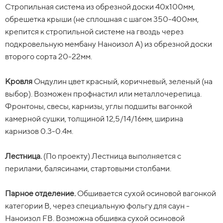
Стропильная система из обрезной доски 40х100мм,
Стропильная система из обрезной доски 40х100мм,
Звоните, пишите -
всё подробно
обрешетка крыши (не сплошная с шагом 350-400мм,
обрешетка крыши (не сплошная с шагом 350-400мм,
крепится к стропильной системе на гвоздь через
крепится к стропильной системе на гвоздь через
расскажем
подкровельную мембану Наноизол А) из обрезной доски
подкровельную мембану Наноизол А) из обрезной доски
второго сорта 20-22мм.
второго сорта 20-22мм.
Кровля
Кровля.
Ондулин цвет красный, коричневый, зеленый (на
Ондулин цвет красный, коричневый, зеленый (на
выбор). Возможен профнастил или металлочерепица.
выбор). Возможен профнастил или металлочерепица.
Фронтоны, свесы, карнизы, углы подшиты вагонкой
Фронтоны, свесы, карнизы, углы подшиты вагонкой
камерной сушки, толщиной 12,5/14/16мм, ширина
камерной сушки, толщиной 12,5/14/16мм, ширина
карнизов 0.3-0.4м.
карнизов 0.3-0.4м.
Лестница.
Лестница.
(По проекту) Лестница выполняется с
(По проекту) Лестница выполняется с
перилами, балясинами, стартовыми столбами.
перилами, балясинами, стартовыми столбами.
Парное отделение.
Парное отделение.
Обшивается сухой осиновой вагонкой
Обшивается сухой осиновой вагонкой
категории В, через специальную фольгу для саун -
категории В, через специальную фольгу для саун -
Наноизол FB. Возможна обшивка сухой осиновой
Наноизол FB. Возможна обшивка сухой осиновой