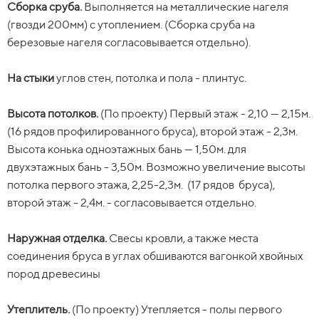
Сборка сруба.
рулонного типа и монтируется пароизоляция.
березовые нагеля согласовывается отдельно).
Выполняется на металлические нагеля
(гвозди 200мм) с утоплением. (Сборка сруба на
березовые нагеля согласовывается отдельно).
Мансардный этаж / 2 этаж
Высота потолков.
(По проекту) Первый этаж - 2,25-2,3м.
(По проекту) – жилой (при
наличие). Собирается каркас из обрезной доски
(17 рядов профилированного бруса), второй этаж - 2,3м.
На стыки
40х100мм., камерной сушки. Шаг установки 590 мм. С
Высота конька — 1,50м. или выше (по проекту).
углов стен, потолка и пола - плинтус.
внутренней стороны закладывается утеплитель плитного
Высота потолков.
типа, монтируется пароизоляция и зашивается
Утеплитель.
Отсутствует.
(По проекту) Первый этаж - 2,10 — 2,15м.
(16 рядов профилированного бруса), второй этаж - 2,3м.
отделочным материалом.
Высота конька одноэтажных бань — 1,50м. для
Окна.
Отсутствуют.
двухэтажных бань - 3,50м. Возможно увеличение высоты
На стыки
углов стен, потолка и пола - плинтус.
потолка первого этажа, 2,25-2,3м. (17 рядов бруса),
Двери.
Отсутствуют.
второй этаж - 2,4м. - согласовывается отдельно.
Высота потолков.
(По проекту) Высота 1 этажа: 2,3 м.
Высота 2 этажа: 2,3 м. (высота 2,4 м. согласовывается
Крыша.
(По проекту) Подстропильные балки из обрезной
Наружная отделка.
отдельно). Высота конька — 1,50м. или по проекту.
доски 40х150мм (для бань с мансардным этажом) с шагом
Свесы кровли, а также места
соединения бруса в углах обшиваются вагонкой хвойных
0,9-1м. Стропильная система из обрезной доски
пород древесины
Наружная отделка.
40х100мм с шагом 1 м, обрешетка крыши (не сплошная с
Свесы кровли, а также места
соединения в углах обшиваются вагонкой хвойных пород
шагом 350-400мм, крепится к стропильной системе на
Утеплитель.
древесины.
гвоздь через подкровельную мембану Наноизол А) из
(По проекту)
Утепляется - полы первого