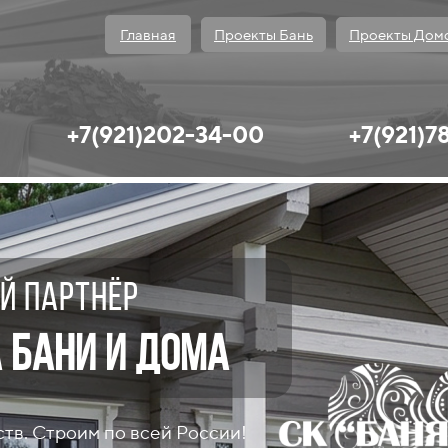
Главная
Проекты Бань
Проекты Дом
+7(921)202-34-00
+7(921)7
й партнёр
 бани и дома
тв. Строим по всей России!