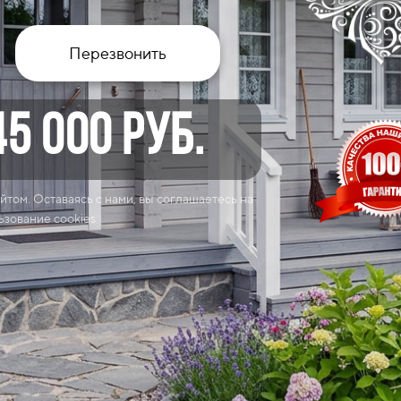
Перезвонить
45 000
ру
б.
йтом. Оставаясь с нами, вы соглашаетесь на
ьзование cookies