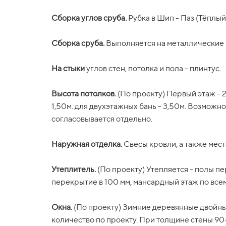
Межэтажное перекрытие.
Сборка углов сруба.
Рубка в Шип - Паз (Тёплый 
Конструируется из 
Сборка углов сруба.
утеплителем рулонного типа и монтируется па
Рубка в Шип - Паз (Тёплый 
Сборка сруба.
Выполняется на металлические н
Сборка сруба.
Мансардный этаж / 2 этаж
Выполняется на металлические н
(По проекту) – жило
С внутренней стороны закладывается утеплите
Высота потолков.
(По проекту) Первый этаж - 2
На стыки
проекту).
углов стен, потолка и пола - плинтус.
На стыки
углов стен, потолка и пола - плинтус.
Высота потолков.
Утеплитель.
Отсутствует.
(По проекту) Первый этаж - 2
1,50м. для двухэтажных бань - 3,50м. Возможно 
Высота потолков.
(По проекту) Высота 1 этажа: 2
согласовывается отдельно.
Окна.
Отсутствуют.
Наружная отделка.
Свесы кровли, а также мес
Наружная отделка.
Двери.
Отсутствуют.
Свесы кровли, а также мес
Утеплитель.
(По проекту) Утепляется - полы пе
Утеплитель.
перекрытие в 100 мм, мансардный этаж по всем
Крыша.
(По проекту) Подстропильные балки из
(По проекту)
Утепляется - полы пе
перекрытие в 100 мм, мансардный этаж по всем
обрезной доски 40х100мм с шагом 1 м, обреше
Окна.
подкровельную мембану Наноизол А) из обрезн
(По проекту) Зимние деревянные двойн
Окна.
количество по проекту.
(По проекту) Зимние деревянные двойн
количество по проекту. При толщине стены 90-
Кровля
Ондулин цвет красный, коричневый, з